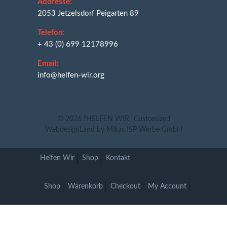
Addresse:
2053 Jetzelsdorf Peigarten 89
Telefon:
+ 43 (0) 699 12178996
Email:
info@helfen-wir.org
© 2026
"HELFEN WIR"
Customized
WebdesignLand
by
Mikas ISP Werbe GmbH
Helfen Wir
Shop
Kontakt
Shop
Warenkorb
Checkout
My Account